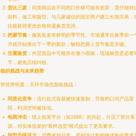
货比三家
：同类商品在不同档口价格可能有差异，需仔细对
面料、做工和版型。与几家诚信的固定商户建立长期关系，
往能获得更优价格和退换货支持。
把握节奏
：服装批发有鲜明的季节性。市场通常在换季前一
月就开始推出下一季的新款，敏锐把握上货节奏是关键。
注重验货
：外贸货品中可能存在微小瑕疵，现场验货是必要
节，避免后续纠纷。
面临的挑战与未来趋势
尽管优势明显，天环市场也面临挑战：
同质化竞争
：流行款式容易被快速复制，导致档口间产品雷
同，利润空间被压缩。
电商冲击
：线上批发平台（如1688）的兴起，分流了部分客
源，对实体批发的“看样选货”模式提出了更高要求。
转型升级压力
：消费者对品质、原创设计和购物体验的要求