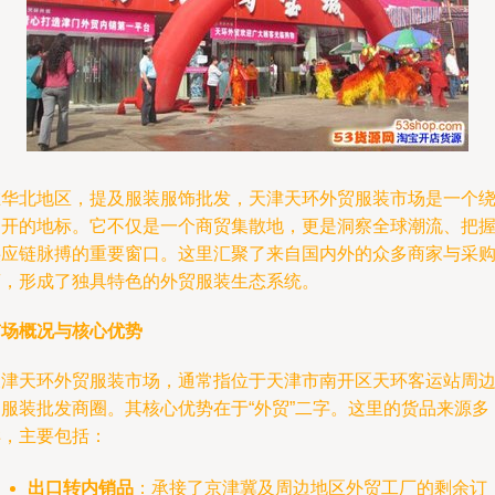
在华北地区，提及服装服饰批发，天津天环外贸服装市场是一个
不开的地标。它不仅是一个商贸集散地，更是洞察全球潮流、把
供应链脉搏的重要窗口。这里汇聚了来自国内外的众多商家与采
商，形成了独具特色的外贸服装生态系统。
市场概况与核心优势
天津天环外贸服装市场，通常指位于天津市南开区天环客运站周
的服装批发商圈。其核心优势在于“外贸”二字。这里的货品来源多
样，主要包括：
出口转内销品
：承接了京津冀及周边地区外贸工厂的剩余订