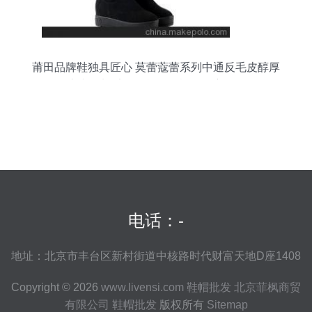
莆田品牌鞋独具匠心 莫蕾蔻蕾系列中通反毛皮醇厚
底内里加毛女款单靴、棉靴深度解析
电话：-
地址：北京市丰台区新村街道中核路时代财富天地D座1408
Copyright © 2026
www.livensi.com
鞋帽批发
北京菲枫商贸
有限公司
鞋帽批发
版权所有
Sitemap