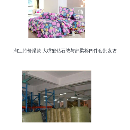
淘宝特价爆款 大嘴猴钻石绒与舒柔棉四件套批发攻
略，厂家直供价解析