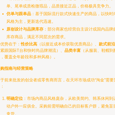
单、尾单或质检微瑕品，品质接近正品，价格极具竞争力。
仿单与跟单品
：基于国际流行款式快速生产的商品，以快时
风格为主，更新迭代迅速。
原创设计与品牌库存
：部分商家也经营自主设计或国内品牌
库存商品，满足不同层次的需求。
其优势在于：
性价比高
（以接近成本价获取优质商品）、
款式前
（紧跟国际T台和快时尚品牌潮流）、
品类丰富
（从服装、鞋帽到
饰，覆盖全年龄段和多种风格）。
采购指南与经营策略
对于前来批发的创业者或零售商而言，在天环市场成功“淘金”需要
略：
明确定位
：市场内商品风格庞杂，从欧美简约、韩系休闲到
动户外一应俱全。采购前需明确自己的目标客户群，避免盲
拿货。