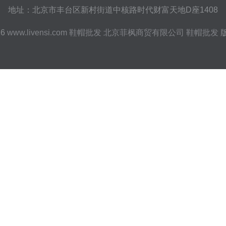
地址：北京市丰台区新村街道中核路时代财富天地D座1408
26
www.livensi.com
鞋帽批发
北京菲枫商贸有限公司
鞋帽批发