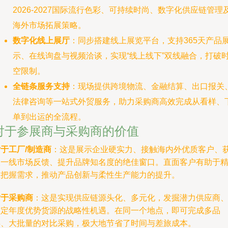
2026-2027国际流行色彩、可持续时尚、数字化供应链管理
海外市场拓展策略。
数字化线上展厅
：同步搭建线上展览平台，支持365天产品
示、在线询盘与视频洽谈，实现“线上线下”双线融合，打破
空限制。
全链条服务支持
：现场提供跨境物流、金融结算、出口报关
法律咨询等一站式外贸服务，助力采购商高效完成从看样、
单到出运的全流程。
对于参展商与采购商的价值
于工厂/制造商
：这是展示企业硬实力、接触海内外优质客户、
取一线市场反馈、提升品牌知名度的绝佳窗口。直面客户有助于
准把握需求，推动产品创新与柔性生产能力的提升。
对于采购商
：这是实现供应链源头化、多元化，发掘潜力供应商
锁定年度优势货源的战略性机遇。在同一个地点，即可完成多品
类、大批量的对比采购，极大地节省了时间与差旅成本。