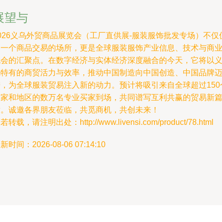
展望与
026义乌外贸商品展览会（工厂直供展-服装服饰批发专场）不仅
是一个商品交易的场所，更是全球服装服饰产业信息、技术与商
机会的汇聚点。在数字经济与实体经济深度融合的今天，它将以
乌特有的商贸活力与效率，推动中国制造向中国创造、中国品牌
进，为全球服装贸易注入新的动力。预计将吸引来自全球超过150
国家和地区的数万名专业买家到场，共同谱写互利共赢的贸易新
章。诚邀各界朋友莅临，共觅商机，共创未来！
若转载，请注明出处：http://www.livensi.com/product/78.html
新时间：2026-08-06 07:14:10