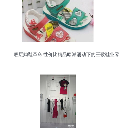
底层购鞋革命 性价比精品暗潮涌动下的王歌鞋业零
售策论