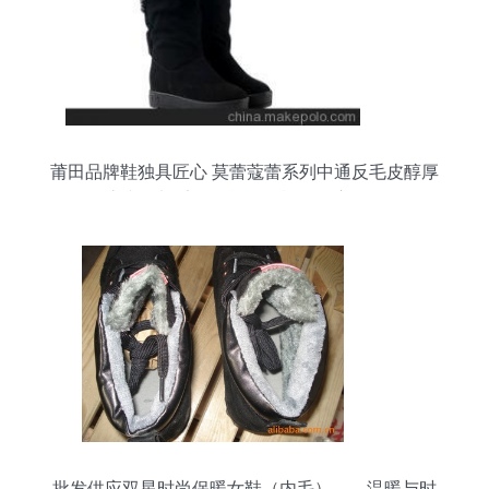
莆田品牌鞋独具匠心 莫蕾蔻蕾系列中通反毛皮醇厚
底内里加毛女款单靴、棉靴深度解析
批发供应双星时尚保暖女鞋（内毛）——温暖与时