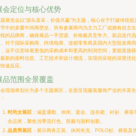
展会定位与核心优势
本届展览会以“源头直采，价值共赢”为主题，核心在于打破传统批
环节中的多重中间商壁垒。所有参展商均为主力工厂或拥有自主
产线的品牌商，确保展品一手货源、价格极具竞争力、新品迭代
速。对于国际采购商、跨境电商、连锁零售商及国内大型批发商
言，这不仅意味着更低的采购成本和更高的利润空间，更能直接
取最新的面料信息、工艺技术和设计潮流，实现供应链的深度优
与快速反应。
展品范围全景覆盖
展会现场将划分为多个主题展区，全面呈现服装服饰产业的丰富
态：
时尚女装区
：涵盖通勤、休闲、宴会、连衣裙、衬衫、裤装
全品类，聚焦当季流行色、剪裁与面料创新。
品质男装区
：展示商务正装、休闲夹克、POLO衫、裤装及