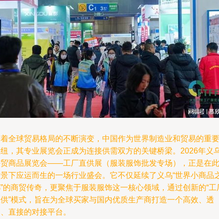
随着全球贸易格局的不断演变，中国作为世界制造业和贸易的重
枢纽，其专业展览会正成为连接供需双方的关键桥梁。2026年义
外贸商品展览会——工厂直供展（服装服饰批发专场），正是在
背景下应运而生的一场行业盛会。它不仅延续了义乌“世界小商品
都”的商贸传奇，更聚焦于服装服饰这一核心领域，通过创新的“工
直供”模式，旨在为全球买家与国内优质生产商打造一个高效、透
明、直接的对接平台。