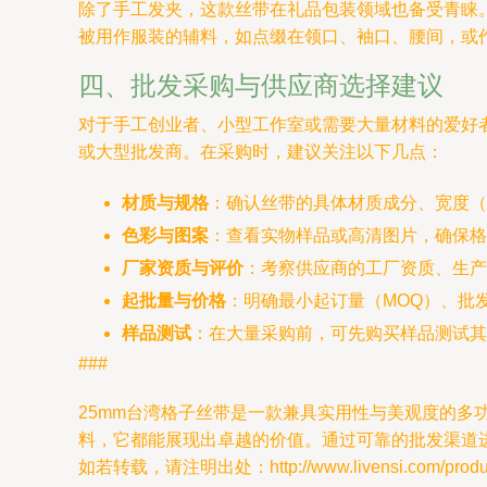
除了手工发夹，这款丝带在礼品包装领域也备受青睐
被用作服装的辅料，如点缀在领口、袖口、腰间，或
四、批发采购与供应商选择建议
对于手工创业者、小型工作室或需要大量材料的爱好者
或大型批发商。在采购时，建议关注以下几点：
材质与规格
：确认丝带的具体材质成分、宽度（
色彩与图案
：查看实物样品或高清图片，确保格
厂家资质与评价
：考察供应商的工厂资质、生产
起批量与价格
：明确最小起订量（MOQ）、批
样品测试
：在大量采购前，可先购买样品测试其
###
25mm台湾格子丝带是一款兼具实用性与美观度的多
料，它都能展现出卓越的价值。通过可靠的批发渠道
如若转载，请注明出处：http://www.livensi.com/product