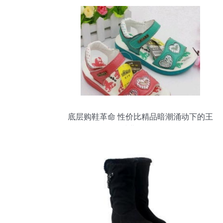
底层购鞋革命 性价比精品暗潮涌动下的王
歌鞋业零售策论