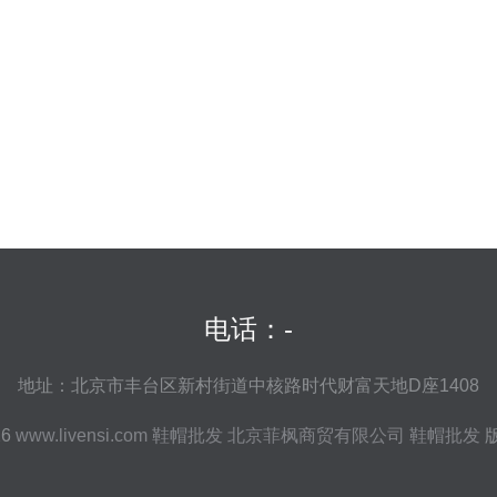
电话：-
地址：北京市丰台区新村街道中核路时代财富天地D座1408
26
www.livensi.com
鞋帽批发
北京菲枫商贸有限公司
鞋帽批发