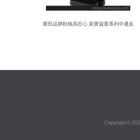
莆田品牌鞋独具匠心 莫蕾蔻蕾系列中通反
毛皮醇厚底内里加毛女款单靴、棉靴深度
解析
Copyright © 20