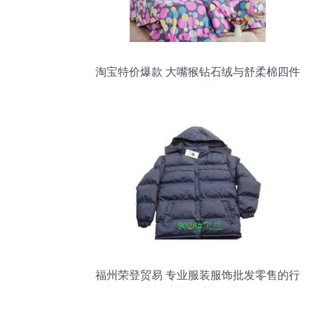
淘宝特价爆款 大嘴猴钻石绒与舒柔棉四件
套批发攻略，厂家直供价解析
福州荣登贸易 专业服装服饰批发零售的行
业领航者