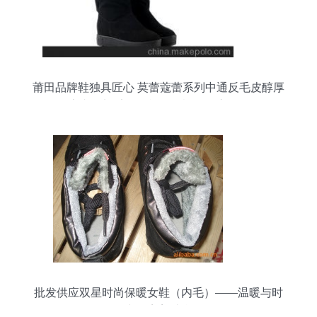
莆田品牌鞋独具匠心 莫蕾蔻蕾系列中通反毛皮醇厚
底内里加毛女款单靴、棉靴深度解析
批发供应双星时尚保暖女鞋（内毛）——温暖与时
尚的完美结合