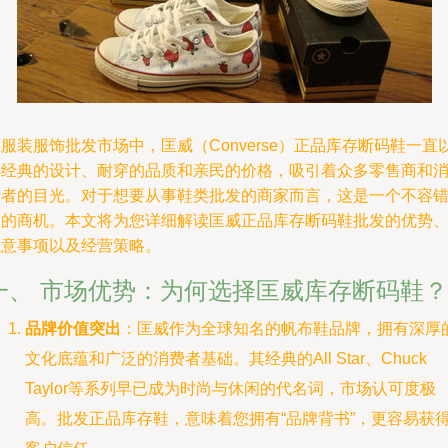
服装服饰批发市场中，匡威（Converse）正品库存断码鞋一直
其经典的设计、耐穿的品质和亲民的价格，吸引着众多零售商和
费者的目光。对于想要从事鞋类批发的商家而言，这是一个不容
过的商机。本文将为您详细解读匡威正品库存断码鞋批发的优势
注意事项以及经营策略。
一、 市场优势：为何选择匡威库存断码鞋？
品牌价值突出
：匡威作为全球知名的帆布鞋品牌，拥有深厚
文化底蕴和广泛的消费者基础。其经典的All Star、Chuck
Taylor等系列早已成为时尚与休闲的代名词，市场认可度极
高。批发正品库存鞋，意味着您拥有“品牌背书”，更容易获