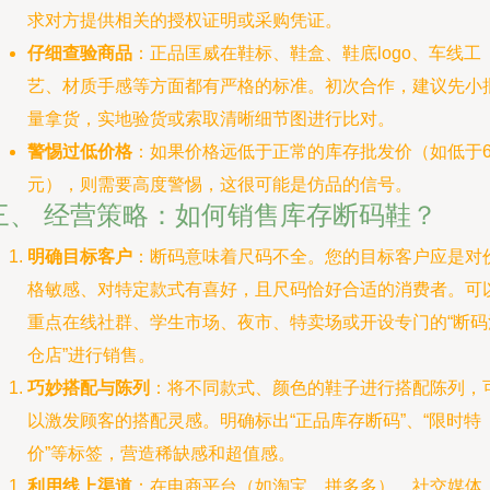
求对方提供相关的授权证明或采购凭证。
仔细查验商品
：正品匡威在鞋标、鞋盒、鞋底logo、车线工
艺、材质手感等方面都有严格的标准。初次合作，建议先小
量拿货，实地验货或索取清晰细节图进行比对。
警惕过低价格
：如果价格远低于正常的库存批发价（如低于6
元），则需要高度警惕，这很可能是仿品的信号。
三、 经营策略：如何销售库存断码鞋？
明确目标客户
：断码意味着尺码不全。您的目标客户应是对
格敏感、对特定款式有喜好，且尺码恰好合适的消费者。可
重点在线社群、学生市场、夜市、特卖场或开设专门的“断码
仓店”进行销售。
巧妙搭配与陈列
：将不同款式、颜色的鞋子进行搭配陈列，
以激发顾客的搭配灵感。明确标出“正品库存断码”、“限时特
价”等标签，营造稀缺感和超值感。
利用线上渠道
：在电商平台（如淘宝、拼多多）、社交媒体