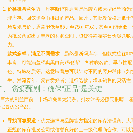
客户信任。
价格极具竞争力
：库存断码鞋通常是品牌方或大型经销商为
理库存、回笼资金而推出的产品。因此，其批发价格远低于
场常规售价，通常能低至65元至75元每双，甚至可能更低。
为批发商留出了丰厚的利润空间，也使得终端零售价极具吸
力。
款式多样，满足不同需求
：虽然是断码库存，但款式往往非
丰富。可能涵盖经典黑白高帮/低帮、各种联名款、季节性配
色、特殊材质等。这意味着您可以针对不同的客户群体（如
生、潮流青年、复古爱好者）进行选款，增加销售的灵活性
二、 货源甄别：确保“正品”是关键
在巨大的利益面前，市场难免鱼龙混杂。批发时务必擦亮眼睛，
防假冒伪劣产品。
寻找可靠渠道
：优先选择与品牌官方指定的库存清理商、大
正规的库存批发公司或信誉良好的上一级代理商合作。可以