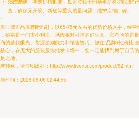
把控品质
：即便价格低廉，也要对鞋子的基本穿着功能进行
查，确保无开胶、断底等重大质量问题，维护店铺口碑。
**
发匡威正品库存断码鞋，以65-75元左右的优势价格入手，经营
当，确实是一门本小利快、风险相对可控的好生意。它考验的是
发商的选款眼光、货源鉴别能力和销售技巧。抓住“品牌+性价比”
一核心，在庞大的服装服饰批发市场中，您一定能找到属于自己
立足之地。
若转载，请注明出处：http://www.livensi.com/product/62.html
新时间：2026-08-06 02:44:55