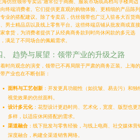
“上海仿丝领带专卖店”通常位于商圈、服装市场或高档写字楼周边
面向终端消费者。它们提供更直观的购物体验、更精细的产品陈
和专业的搭配建议。除了专卖店，仿丝领带也广泛入驻各大百货
场、男士精品店以及线上零售平台。这些终端店铺从批发商或直
厂家拿货，为消费者提供了从经典商务款到时尚休闲款的多元选
择，满足了不同场合的佩戴需求。
四、 趋势与展望：领带产业的升级之路
随着时尚观念的演变，领带已不再局限于严肃的商务正装。上海
领带产业也在不断创新：
面料与工艺创新
：开发更具功能性（如抗皱、易去污）和独
视觉效果的仿丝面料。
设计多元化
：花型设计更趋时尚、艺术化，宽度、版型也更
多样，以适应休闲搭配的需求。
渠道融合
：线下批发与零售经验，与线上电商、社交媒体营
深度融合，构建全渠道销售网络。