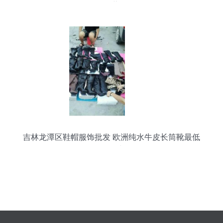
显著
吉林龙潭区鞋帽服饰批发 欧洲纯水牛皮长筒靴最低
价批发处理