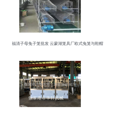
福清子母兔子笼批发 云蒙湖笼具厂欧式兔笼与鞋帽
批发的跨界商机