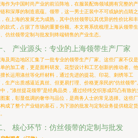
上海作为中国时尚产业的前沿阵地，在服装配饰领域拥有完整的
业链和深厚的制造底蕴。领带，这一男士正装中不可或缺的点睛
笔，在上海的发展尤为成熟，其中仿丝领带以其优异的性价比和
富的款式，占据了市场的重要份额。本文将系统梳理上海从领带
产、仿丝领带定制与批发到终端销售的产业生态。
一、 产业源头：专业的上海领带生产厂家
上海及周边地区汇集了一批专业的领带生产厂家。这些厂家不仅
简单的加工者，更是面料研发、花型设计和工艺创新的推动者。
们擅长运用涤丝等化纤材料，通过先进的提花、印花、刺绣等工
艺，生产出质感逼近真丝、但更易打理、价格更亲民的“仿丝领带”
其中，“涤丝提花领带”是经典品类，通过经纬交织形成凹凸有致的
体图案，彰显低调的奢华与品位，是商务人士的常见选择。这些
家构成了整个产业链的基石，为下游的批发与定制业务提供稳定
源。
二、 核心环节：仿丝领带的定制与批发