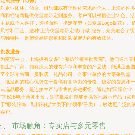
.
定制服务（订做）
：
针对企业团体、酒店、俱乐部或有个性化需求的个人，上海的许
厂商和经销商提供仿丝领带定制服务。客户可以根据企业VI色、活
动主题或个人喜好，选择面料、指定花型（如专属Logo提花）、
尺寸和工艺。这种“上海仿丝领带定做/订做”服务，完美融合了
性与独特性，是塑造品牌形象和团队凝聚力的有效载体。
.
批发业务
：
作为商贸中心，上海拥有众多“上海仿丝领带批发商”。他们通常直
对接生产厂家，拥有庞大的现货库存和丰富的产品线，能满足全
乃至全球零售商、服装店、礼品公司、企事业单位的大宗采购需
求。批发商的核心优势在于提供有竞争力的价格、稳定的货源和
站式选品服务，是连接生产与零售的关键枢纽。通过如“国际企业
网”等B2B电子商务平台，这些批发商能够更高效地展示产品（如
于“服装服饰、鞋帽箱包”大类下的“领带”子类），触达更广泛的
在客户。
三、 市场触角：专卖店与多元零售